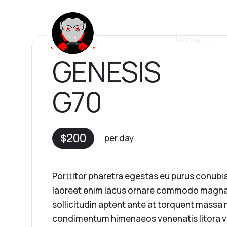
Home
GENESIS
G70
$200
per day
Porttitor pharetra egestas eu purus conubi
laoreet enim lacus ornare commodo magna
sollicitudin aptent ante at torquent massa
condimentum himenaeos venenatis litora v