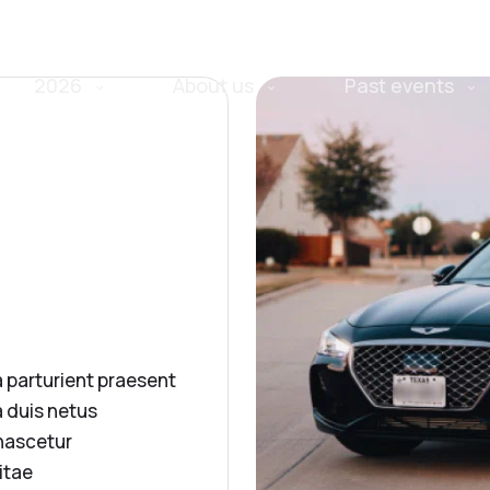
2026
About us
Past events
a parturient praesent
 duis netus
 nascetur
itae